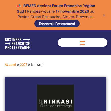
📣
BFMED devient Forum Franchise Région
Sud !
Rendez-vous le
17 novembre 2026
au
✕
Pasino Grand Partouche, Aix-en-Provence.
Découvrir l'événement
Accueil
»
2023
»
Ninkasi