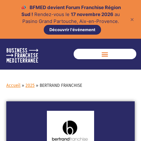
📣
BFMED devient Forum Franchise Région
Sud !
Rendez-vous le
17 novembre 2026
au
✕
Pasino Grand Partouche, Aix-en-Provence.
Découvrir l'événement
Accueil
»
2025
»
BERTRAND FRANCHISE