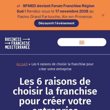
📣
BFMED devient Forum Franchise Région
Sud !
Rendez-vous le
17 novembre 2026
au
✕
Pasino Grand Partouche, Aix-en-Provence.
Découvrir l'événement
Accueil
»
Les 6 raisons de choisir la franchise pour
créer votre entreprise
Les 6 raisons de
choisir la franchise
pour créer votre