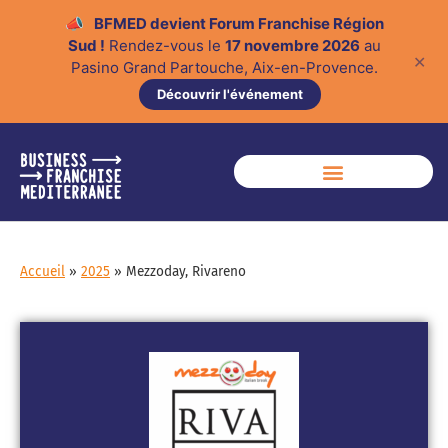
📣
BFMED devient Forum Franchise Région
Sud !
Rendez-vous le
17 novembre 2026
au
✕
Pasino Grand Partouche, Aix-en-Provence.
Découvrir l'événement
Accueil
»
2025
»
Mezzoday, Rivareno