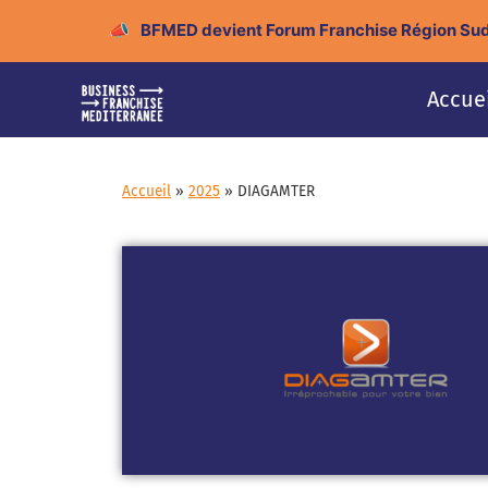
📣
BFMED devient Forum Franchise Région Sud
Accue
Accueil
»
2025
»
DIAGAMTER