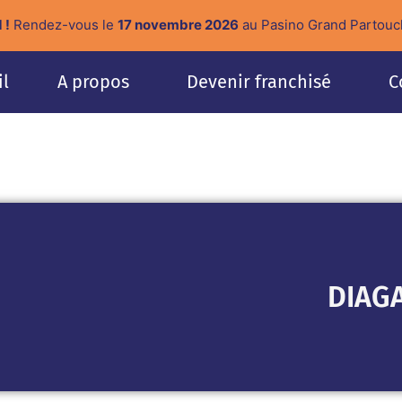
 !
Rendez-vous le
17 novembre 2026
au Pasino Grand Partouc
il
A propos
Devenir franchisé
C
DIAG