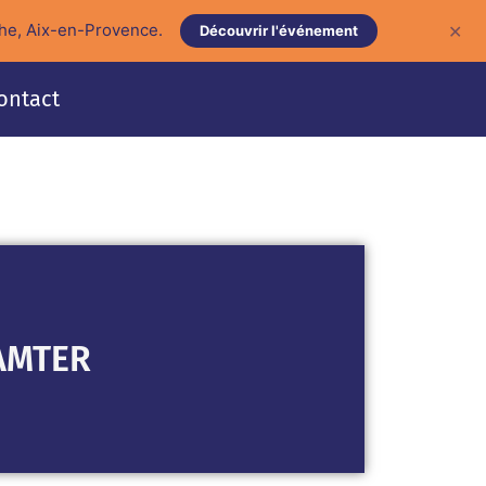
he, Aix-en-Provence.
✕
Découvrir l'événement
ontact
AMTER