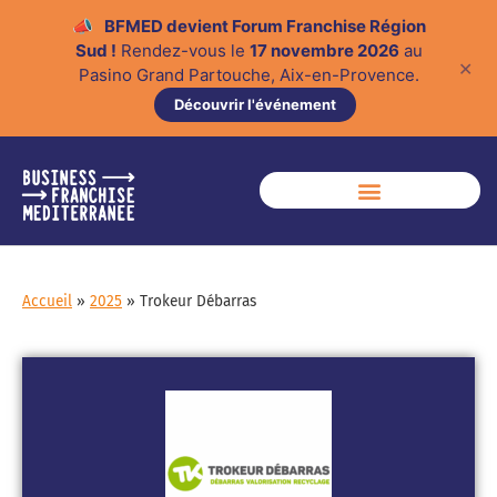
📣
BFMED devient Forum Franchise Région
Sud !
Rendez-vous le
17 novembre 2026
au
✕
Pasino Grand Partouche, Aix-en-Provence.
Découvrir l'événement
Accueil
»
2025
»
Trokeur Débarras