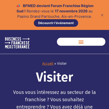
📣
BFMED devient Forum Franchise Région
Sud !
Rendez-vous le
17 novembre 2026
au
✕
Pasino Grand Partouche, Aix-en-Provence.
Découvrir l'événement
Accueil
»
Visiter
Visiter
Vous vous intéressez au secteur de la
franchise ? Vous souhaitez
entreprendre ? Vous avez déjà une