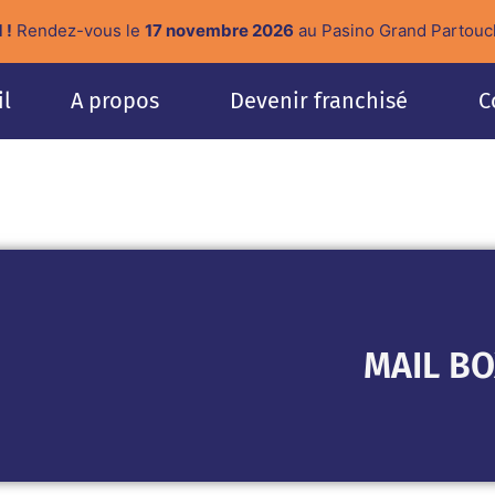
 !
Rendez-vous le
17 novembre 2026
au Pasino Grand Partouc
il
A propos
Devenir franchisé
C
MAIL BO