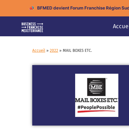
📣
BFMED devient Forum Franchise Région Sud
Accue
Accueil
»
2022
»
MAIL BOXES ETC.