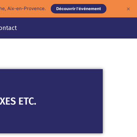
he, Aix-en-Provence.
✕
Découvrir l'événement
ontact
XES ETC.