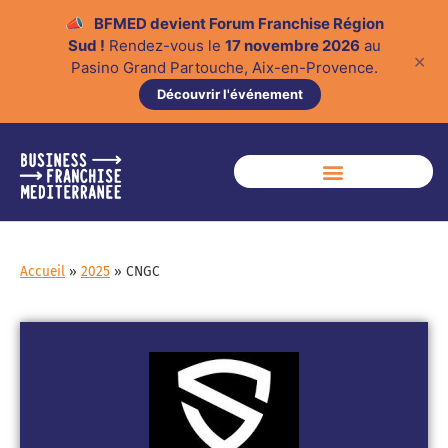
📣
BFMED devient Forum Franchise Région
Sud !
Rendez-vous le
17 novembre 2026
au
✕
Pasino Grand Partouche, Aix-en-Provence.
Découvrir l'événement
Accueil
»
2025
»
CNGC