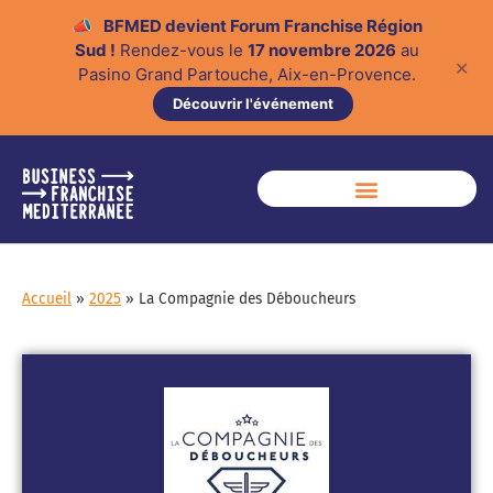
📣
BFMED devient Forum Franchise Région
Sud !
Rendez-vous le
17 novembre 2026
au
✕
Pasino Grand Partouche, Aix-en-Provence.
Découvrir l'événement
Accueil
»
2025
»
La Compagnie des Déboucheurs