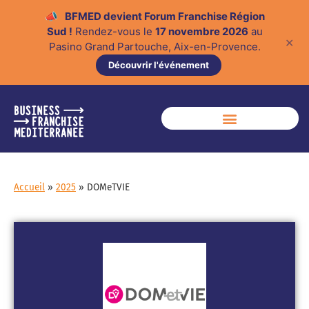
📣
BFMED devient Forum Franchise Région
Sud !
Rendez-vous le
17 novembre 2026
au
✕
Pasino Grand Partouche, Aix-en-Provence.
Découvrir l'événement
Accueil
»
2025
»
DOMeTVIE