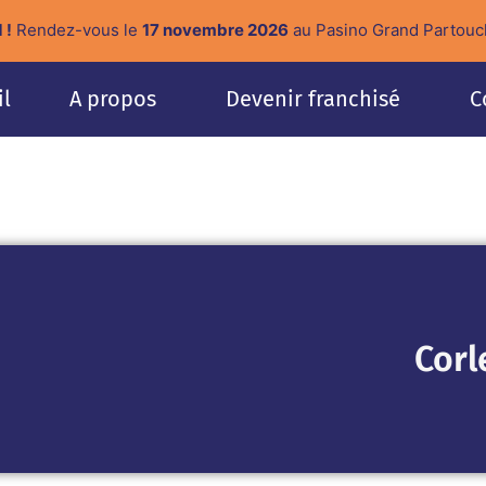
 !
Rendez-vous le
17 novembre 2026
au Pasino Grand Partouc
il
A propos
Devenir franchisé
C
Corl