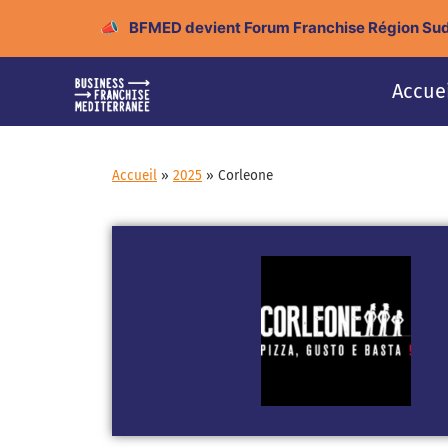
📣
BFMED devient Forum Franchise Région Sud
Accue
Accueil
»
2025
»
Corleone