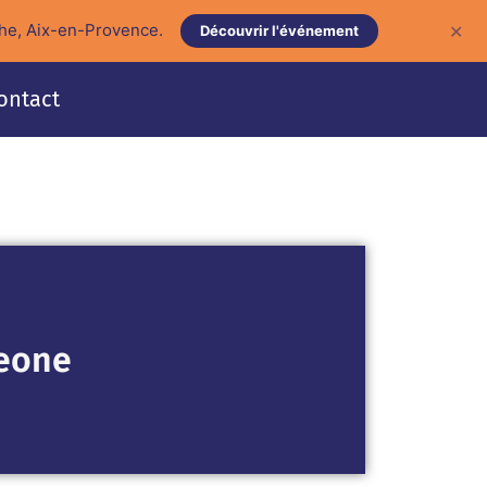
he, Aix-en-Provence.
✕
Découvrir l'événement
ontact
eone