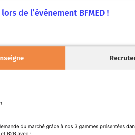
e lors de l’événement BFMED !
enseigne
Recrute
n
 demande du marché grâce à nos 3 gammes présentées dans
et B2B avec :