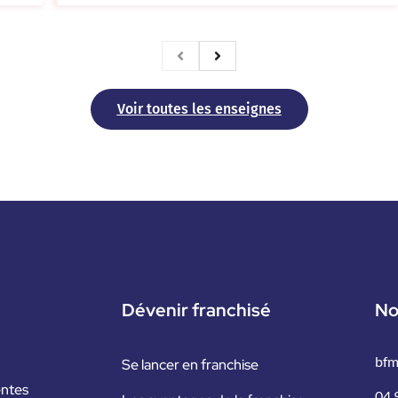
Voir toutes les enseignes
Dévenir franchisé
No
bfm
Se lancer en franchise
entes
04 