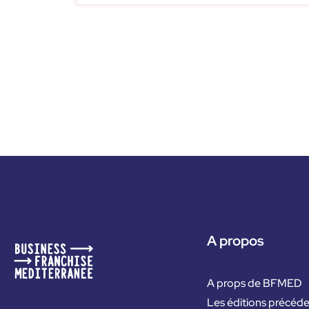
A propos
A props de BFMED
Les éditions précéd