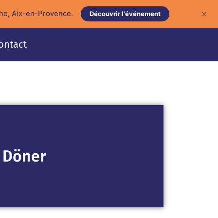
he, Aix-en-Provence.
✕
Découvrir l'événement
ontact
 Döner