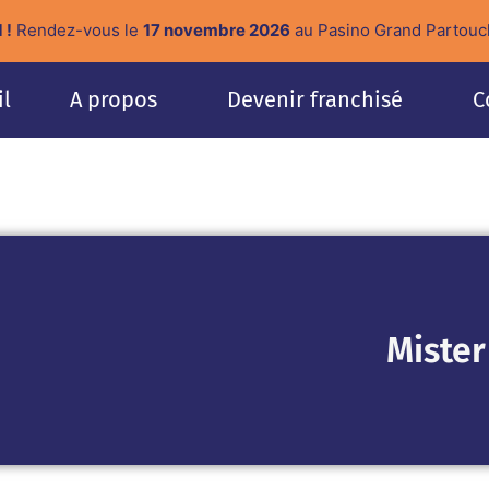
 !
Rendez-vous le
17 novembre 2026
au Pasino Grand Partouc
il
A propos
Devenir franchisé
C
Mister