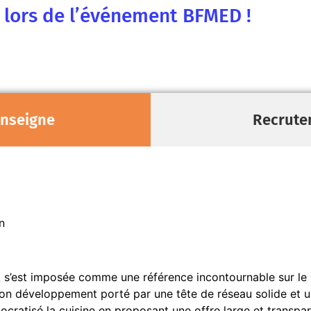
e lors de l’événement BFMED !
enseigne
Recrute
n
A s’est imposée comme une référence incontournable sur le
 son développement porté par une tête de réseau solide et
ratisé la cuisine en proposant une offre large et transpar