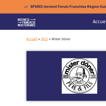
📣
BFMED devient Forum Franchise Région Sud
Accue
Accueil
»
2023
»
Mister Döner