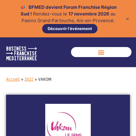
📣
BFMED devient Forum Franchise Région
Sud !
Rendez-vous le
17 novembre 2026
au
✕
Pasino Grand Partouche, Aix-en-Provence.
Découvrir l'événement
Accueil
»
2022
»
VAKOM