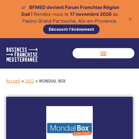
📣
BFMED devient Forum Franchise Région
Sud !
Rendez-vous le
17 novembre 2026
au
✕
Pasino Grand Partouche, Aix-en-Provence.
Découvrir l'événement
Accueil
»
2022
»
MONDIAL BOX