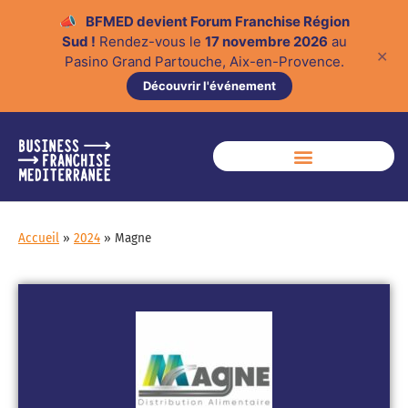
📣
BFMED devient Forum Franchise Région
Sud !
Rendez-vous le
17 novembre 2026
au
✕
Pasino Grand Partouche, Aix-en-Provence.
Découvrir l'événement
Accueil
»
2024
»
Magne