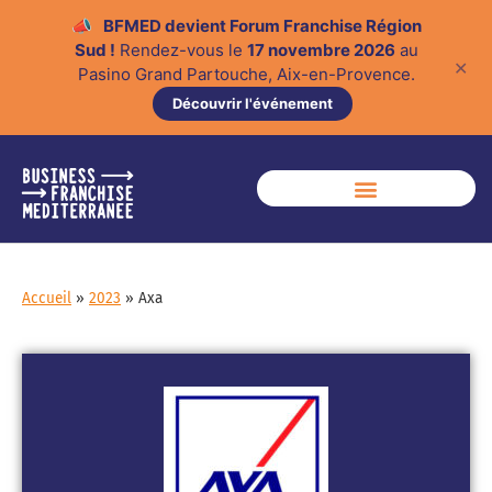
📣
BFMED devient Forum Franchise Région
Sud !
Rendez-vous le
17 novembre 2026
au
✕
Pasino Grand Partouche, Aix-en-Provence.
Découvrir l'événement
Accueil
»
2023
»
Axa